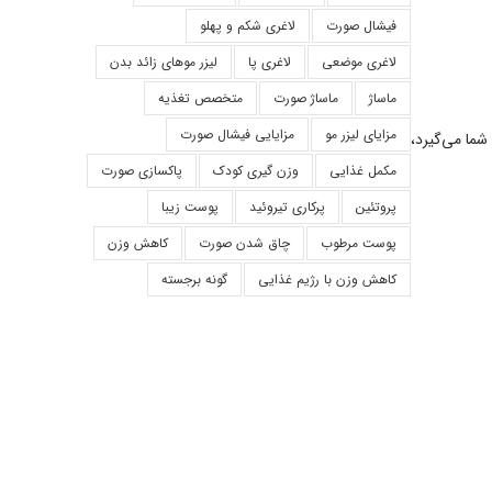
فیشال صورت
لاغری شکم و پهلو
لاغری موضعی
لاغری پا
لیزر موهای زائد بدن
ماساژ
ماساژ صورت
متخصص تغذیه
مزایای لیزر مو
مزایایی فیشال صورت
ما می‌گیرد،
مکمل غذایی
وزن گیری کودک
پاکسازی صورت
پروتئین
پرکاری تیروئید
پوست زیبا
پوست مرطوب
چاق شدن صورت
کاهش وزن
کاهش وزن با رژیم غذایی
گونه برجسته