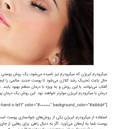
میکرودرم ابریژن که میکرودرم نیز نامیده می‌شود، یک روش پوستی غی
حال باعث تحریک رشد کلاژن می‌شود تا پوست جدید سالمی را ایجاد
آفتاب می‌توانند با این روش و به ویژه با درمان منظم بهبود یابند.
درمان با میکرودرم ابریژن موثرتر خواهند بود. این روش یک درمان پ
[alert type=”custom” close=”false” icon=”fa fa-hand-o-left” color=”#000000″ background_color=”#a1bb56″]
استفاده از میکرودرم ابریژن یکی از روش‌های جوانسازی پوست است ک
پوست شما به ارمغان می‌آورد. اگر به دنبال راهی برای رهایی از 