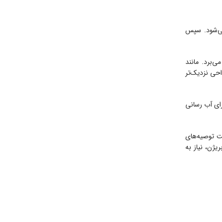
ی‌شود. سپس
‌برد. مانند
احی نزدیک‌تر
ست با لایه برداری شیمیایی سبک ترکیب شود تا اثر درمانی را افزایش دهد. بلافاصله پس از درمان، مرطوب کننده دارای SPF برای آب رسانی
ست توصیه‌های
یژن، نیاز به