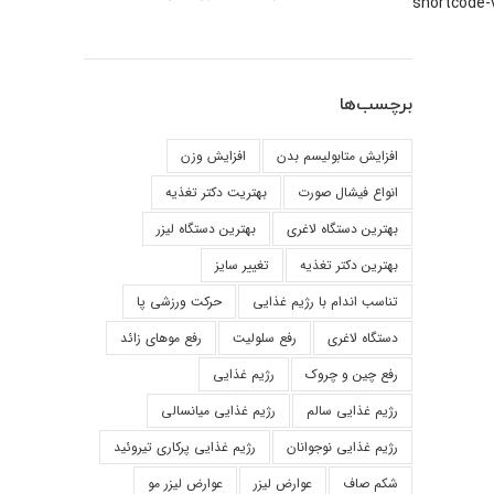
 منظور رزرو نوبت و یا مشاوره با متخصصین ما با شماره‌های [shortcode-variables
برچسب‌ها
افزایش متابولیسم بدن
افزایش وزن
انواع فیشال صورت
بهتریت دکتر تغذیه
بهترین دستگاه لاغری
بهترین دستگاه لیزر
بهترین دکتر تغذیه
تغییر سایز
تناسب اندام با رژیم غذایی
حرکت ورزشی پا
دستگاه لاغری
رفع سلولیت
رفع موهای زائد
رفع چین و چروک
رژیم غذایی
رژیم غذایی سالم
رژیم غذایی میانسالی
رژیم غذایی نوجوانان
رژیم غذایی پرکاری تیروئید
شکم صاف
عوارض لیزر
عوارض لیزر مو