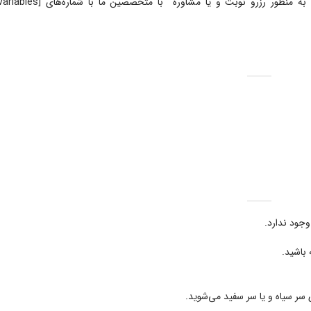
هستید با [shortcode-variables slug=”name”] تماس بگیرید. به
وجود ندارد.
باشید.
سر سیاه و یا سر سفید می‌شوید.