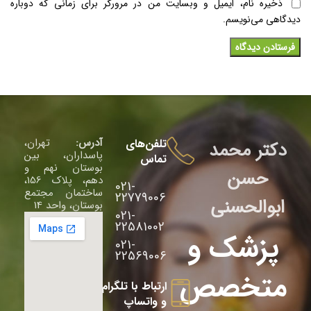
ذخیره نام، ایمیل و وبسایت من در مرورگر برای زمانی که دوباره
دیدگاهی می‌نویسم.
آدرس:
تهران،
تلفن‌های
دکتر محمد
پاسداران، بین
تماس
بوستان نهم و
حسن
دهم، پلاک 156،
021-
ساختمان مجتمع
22779006
ابوالحسنی
بوستان، واحد 14
021-
22581002
پزشک و
021-
22569006
متخصص
ارتباط با تلگرام
و واتساپ