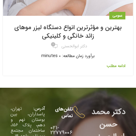
عمومی
بهترین و مؤثرترین انواع دستگاه لیزر موهای
زائد خانگی و کلینیکی
۰
دکتر ابوالحسنی
برآورد زمان مطالعه: 0 minutes
ادامه مطلب
آدرس:
تهران،
تلفن‌های
دکتر محمد
پاسداران، بین
تماس
بوستان نهم و
حسن
دهم، پلاک 156،
021-
ساختمان مجتمع
22779006
بوستان، واحد 14